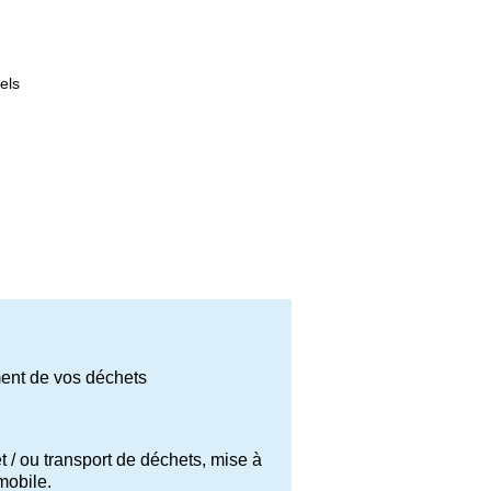
els
ement de vos déchets
/ ou transport de déchets, mise à
 mobile.